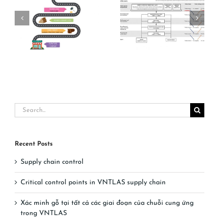
Xác minh gỗ tại
Critical control
tất cả các giai
points in VNTLAS
đoạn của chuỗi
supply chain
cung ứng trong
VNTLAS
Search
for:
Recent Posts
Supply chain control
Critical control points in VNTLAS supply chain
Xác minh gỗ tại tất cả các giai đoạn của chuỗi cung ứng
trong VNTLAS